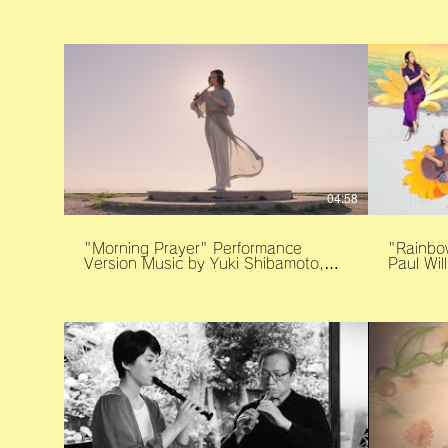
Terada Music by Yuki Shibamoto
Adagio, Allegr
Noriko Terada Mix and mastered by
https://
Johannes Luley Camera by Yunting
sonata-
Chen
adagio-al
https:/
si=7b24c8
Directed b
by YUKI
Music A
Yuki Shibamoto
Sounds
https:/
Instagram
Neptun
04:58
http://
"Morning Prayer" Performance
"Rainbow C
Version Music by Yuki Shibamoto,
Paul Wil
Andrew Bong Produced by Yuki
Recorde
Shibamoto, David Neptune Shot and
Music a
Directed by David Neptune ©︎Yuki
Mix by Andre
Shibamoto 2021 Morning Prayer
https
apple music:
://www.
https://music.apple.com/jp/album/morning-
Facebook :@yukirecorder
prayer-feat-ndru/1537393134?
Instagram : @yuki_shiba
i=1537393135&l=en -YUKI Website
EMILU- Insta
yukirecordersounds.com -David
Facebook :@emilumusic T
Neptune Website fromneptune.com
:@emilu