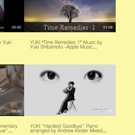
00:40
01:08
 Yuki
YUKI “Time Remedies 1” Music by
Yuki Shibamoto -Apple Music
album/no-
https://music.apple.com/jp/album/time-
remedies-1/1699237139?l=en-US
-
-Spotify
2a8rIXi5?
https://open.spotify.com/album/0nhhbvAGF04
wQOA
TR1 (It Has Come) TR2 (Out Of
Nowhere) TR3 (Just To Be As It Is)
PyQ
TR4 (Their Hide And Seek) TR5 (The
Boundless Journey) TR6 (It Will Fade
uY
Away) TR7 (Did You Hear That) TR8
(Beyond The Horizon) TR9 (Flying
Gb8
Into Monochrome) TR10 (From
Battle Of Okinawa)
NyV0
inawa)
05:20
02:55
kcZU
爺に祈む）
s/e1tAkScSDYw
umentary
YUKI "Hardest Goodbye" Piano
ogy that
arranged by Andrew Kesler Mixed
language