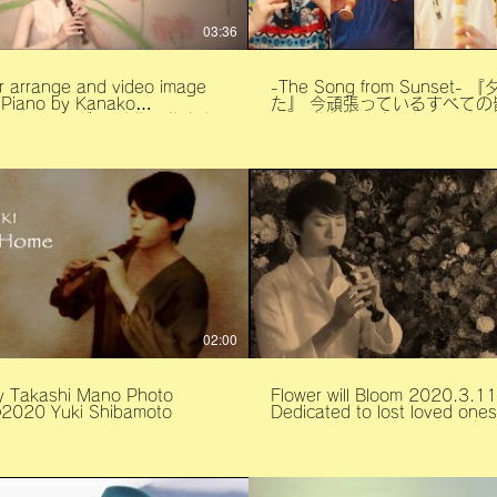
03:36
r arrange and video image
-The Song from Sunset-
 Piano by Kanako
た』 今頑張っているすべての皆さん
/映像：柴本幸
へ。 私たちの小さなアンサン
子 ©2020 Yuki
大きな希望と安らぎをお届け
to.
ように。 Dedicated to all those
coping this moment. Hope our small
ensemble can deliver great 
and peace to all of you. 獻給現在正在
奮鬥的所有人。希望我們小小
你們很大的希望與平安。 The original
piece composed by YUKI -Recorder
Minoru Yoshizawa(吉澤 実） 
Asaoka（朝岡 聡） YUKI（柴
Lute Heihachi Nagata(永田
Translated by Mana Suzuk
奈) -Photo image by Takashi
02:00
Mano(眞野敞) ↓Music Sheet
https://www.sheetmusicplus
song-from-sunset-three-sma
Takashi Mano Photo
Flower will Bloom 2020.3.11 -
pieces-for-recorders-
︎2020 Yuki Shibamoto
Dedicated to lost loved ones 花は
21993497.html ↓譜面はこちらから
く Flower set design by Chizuko
https://www.recorder.jp/she
Matsuda Piano by Kana
Copyright ©2020 Yuki Shibam
Hashiyama Photo by Takashi Mano
right reserved.
Photo images ©︎2020 Yuki
Shibamoto