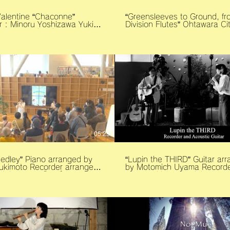
Valentine “Chaconne”
“Greensleeves to Ground, f
: Minoru Yoshizawa Yuki
Division Flutes” Ohtawara City
 : Reine
Institute of Art Cultual Studies Pi
Viola da gamba : Asami
by Kyoko Yukimoto Recorder
Shibamoto Camera by Photography
澤実、柴本
studio in Nasu. 「グリーンスリーブ
ンバロ: 及川れいね ヴィオラ・
ス」 大田原市芸術文化研究所 ピ
麻美 2.11.26 大森福
ノ：雪本郷子 リコーダー：柴本
lentine’s Concert」
影：那須高原 森のスタジオ
05:25
Medley” Piano arranged by
“Lupin the THIRD” Guitar ar
ecorder arranged
by Motomich Uyama Recorder
bamoto 『ジブリメドレ
arranged by Yuki Shibamoto 「ル
さんぽ, いつも何度でも、海の
ン三世のテーマ」 ギター編曲:
、人生のメリーゴーランドー
道 リコーダー編曲: 柴本幸 ステージ提
曲:雪本郷子 リコーダー編曲::
供: Ciel Green Lounge
2025.11.24「笛とギター
笛の音聴いてみませんか？」
より。
森のスタジオ