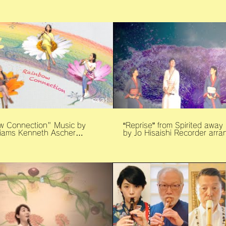
o” Apple Music
award at Showlow Film Festival
of Japan. In every generation of
music.apple.com/jp/album/recorder-
Valley Film festival official se
humanity, our history has b
in-c-major-twv-41-c5-i-
Music by YUKI, Andrew Bon
marked with wars. Every time
legro/1619235144 Spotify
Produced by Yuki Shibamoto, Dav
chance to see and learn ab
/open.spotify.com/track/1TKKqKoMc5fE96k0YnLNZH?
Neptune Shot and Directed by David
- the acts of aggression be
7163524f2f Shot and
Neptune Apple Music
nations, races, and religions 
y David Neptune Recorder
https://music.apple.com/jp/
around the world - I have d
 Piano by Tomomi Hirano
prayer-feat-ndru-
an urge to try to convert “wh
rrangement and Editing by
single/1537393134 ©︎Yuki
perceive in my being” into mu
 YUKI Recorder
Shibamoto 2021 -YUKI Website
This album reflects what I s
yukirecordersounds.com -David
perceive about wars. I hope you can
/www.yukirecordersounds.com
Neptune Website fromneptu
feel something from these s
 @yuki_shibamoo David
©︎2023 Yuki Shibamoto
e
03:31
www.fromneptune.com
onnection" Music by
“Reprise” from Spirited away Music
liams Kenneth Ascher
by Jo Hisaishi Recorder arrange and
r by YUKI Guitar by EMILU
video image by YUKI Piano 
rrangement & Video by YUKI
Komatsu 千と千尋の神隠しより「ふた
w Bong -YUKI- Web:
たび」 作曲：久石譲 リコーダー編曲/
映像：柴本幸 ピアノ： 小松
yukirecordersounds.com
Video image©2020 Yuki Shi
sounds
moto -
gram :@emilumusic
witter
music_