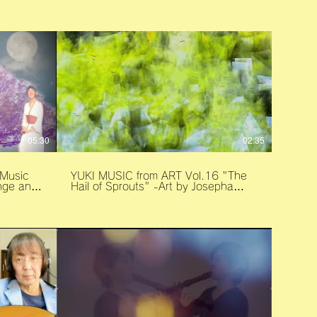
 The
and mastered by Johannes Luley
lection
Music and Video image by Yuki
een
g
Shibamoto Apple Music
 I had a
id
https://music.apple.com/jp/album/hardest-
out wars
goodbye/1593190985?
tween
i=1593191646&l=en Spotify
all
album/morning-
https://open.spotify.com/track/6SVgcOOCzpY
eveloped
si=a04c0be314eb4a8e ©︎2021
at I
YUKI Recorder Sound
sic.
ense and
ne.com
ongs.
05:30
02:35
YUKI MUSIC from ART Vol.16 "The
Hail of Sprouts" -Art by Josepha
by Yuko
Gasch-Muche Art Images ©Josepha
Gasch-Muche and Heller gallery.
Music ©2020 Yuki Shibamoto.
裕子
bamoto.