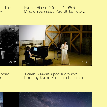
rom The
Ryohei Hirose "Ode II"(1980)
Minoru Yoshizawa Yuki Shibamoto
ano
オード（頌詩）II (1980)---廣瀬量平
 by Yuki
吉澤実 柴本幸
ア
幸 撮
02:23
06:26
ranged
“Green Sleeves upon a ground”
Piano by Kyoko Yukimoto Recorder
パ
arranged by Yuki Shibamoto Camera
 宇山基
by Kazuhiko Matsuzaki 「グリーン・
スリーブス」 ピアノ:雪本郷子 リコー
ダー:柴本幸 編曲：永田平八 ステージ
の音遊び」
提供: 那須芦野 石の美術館 主催: 那
須クラシック音楽祭 撮影・編集: 那須
高原森のスタジオ 松崎和彦