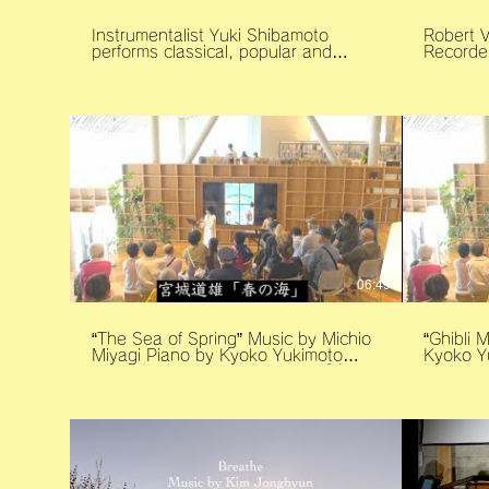
Instrumentalist Yuki Shibamoto
Robert 
performs classical, popular and
Recorder 
original music as part of the El
Shibamoto Harpsichord
Segundo Public Library’s celebration
Oinawa 
of National Library Week.
Orihara ロバート・バレンタイン「シ
ャコンヌ」 リコーダー: 吉
幸 チェ
ダ・ガンバ: 折原
興教会「Va
06:49
“The Sea of Spring” Music by Michio
“Ghibli 
Miyagi Piano by Kyoko Yukimoto
Kyoko Yukimoto R
Recorder by Yuki Shibamoto 「春の
by Yuki Shi
海」 宮城道雄作曲 ピアノ :雪本
ー』 ー
郷子 リコーダー :柴本幸 共催: 那須
見える街
塩原市図書館みるる「本当の笛の音聴
ピアノ編
いてみませんか？」 撮影・編集: 那須
柴本幸 共催: 那須塩原市図書館みるる
高原森のスタジオ 松崎和彦
「本当の
撮影・編集: 那須高原
松崎和彦