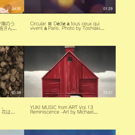
04:35
01:29
 『夕陽のう
Circular Ⅲ Dédié à tous ceux qui
vivent à Paris. Photo by Toshiaki
ブルが、
Miyamoto Photo Images ©2020
できます
Toshiaki Miyamoto Music ©2020
Yuki Shibamoto.
hope
的合奏給
Satoshi
本 幸） -
平八） -
i(鈴木真
05:06
03:37
.com/en/product/the-
ll-
YUKI MUSIC from ART Vol.13
咲
Reminiscence -Art by Michael
Gregory Art Images ©2020 Michael
et/f046.htm
ko
Gregory and Nancy Hoffman Gallery
oto. All
Music ©2020 Yuki Shibamoto.