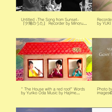
03:18
Untitled -The Song from Sunset-
Recorde
『夕陽のうた』 Recorder by Minoru
by YUKI
Yoshizawa YUKI (Yuki Shibamoto)
Hashiyama リコーダー
Music by YUKI Piano by Kanako
ピアノ： 端山奏
Hashiyama Produced by Tomoko
Shibamo
Kita Akiko Takeuchi Cinematography
by Akira Otaguro Directed by Toru
Ichikawa -Special Thanks Chez
Samantha Kumiko Yoshida ©︎2020
Yuki Shibamoto ↓Music Sheet
https://www.sheetmusicplus.com/en/product/the-
song-from-sunset-three-small-
pieces-for-recorders-
21993497.html ↓譜面はこちらから
https://www.recorder.jp/sheet/f046.htm
02:59
" The House with a red roof" Words
Photo by 
by Yuriko Oda Music by Hajime
images©
Ueshiba Recorder arrange and
drawing by YUKI Piano by Yuko
Komatsu 「赤いやねの家」 作詞：織
田ゆり子 作曲 ：上柴はじめ 編曲/イラ
スト ：柴本幸 ピアノ：小松裕子