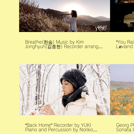
05:07
Breathe(한숨) Music by Kim
“You Rai
Jonghyun(김종현) Recorder arranged
Løvland Piano by Kyoko Yukimot
by Yuki Shibamoto(柴本幸） So
Recorde
grateful to have come across the
Shibamoto Camera by K
angel of music and his masterpiece.
Matsuzaki リコーダー：柴
Hope this piece will find someone
ノ：雪本
who needs it the most. Thank you
野 石の
so much for your beautiful piano,
音楽祭 撮影・編
Suyuri.
ジオ 松
https://www.youtube.com/@suyurispace1316
*** RECOMMENDED earbuds or
headphones for listening🎧 YUKI
Recorder Sounds Website
https://www.yukirecordersounds.com
Yuki Shibamoto Instagram
https://www.instagram.com/yuki_shibamoto/
04:03
“Back Home” Recorder by YUKI
Georg P
Piano and Percussion by Noriko
Sonata 