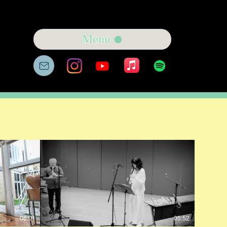
Menu
06:01
05:52