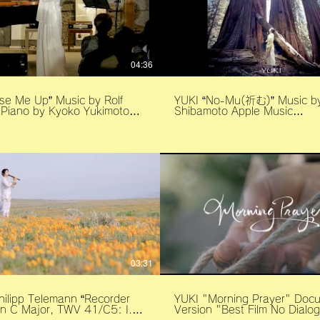
04:36
se Me Up” Music by Rolf
YUKI “No-Mu(祈む)” Music by
o
Shibamoto Apple Music
r arranged by Yuki
https://music.apple.com/jp/
azuhiko
mu-ep/1712156892 Spotify
本幸 ピア
https://open.spotify.com/intl
郷子 ステージ提供: 那須芦
ja/album/4oQbdbYuwL8RqU
美術館 主催: 那須クラシック
si=EygAc3wTRjaUNZzsCM
集: 那須高原森のスタ
1.Kyiv
崎和彦
https://youtu.be/wSgtxUYS
2.Manzanar
https://youtu.be/b3eKNFiI7
3.Kaiten(回天)
https://youtu.be/LZhZsGjS
4.Ayutthaya
https://youtu.be/qm6naHo
5.Mabuni(From Battle of Ok
03:31
https://youtu.be/RRmVP9P
6.Sequoia-Ni-Nomu(世界
https://youtube.com/short
hilipp Telemann “Recorder
YUKI "Morning Prayer" Doc
“No-Mu” is a Shinto terminol
In C Major, TWV 41/C5: I.
Version "Best Film No Dialogue"
means “pray” in an ancient 